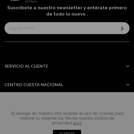
Suscríbete a nuestro newsletter y entérate primero
de todo lo nuevo
.
Suscríbase
al
boletín
informativo:
SERVICIO AL CLIENTE
CENTRO CUESTA NACIONAL
Al navegar en nuestro sitio aceptas el uso de cookies para
Todos los derechos reservados Casa
mejorar tu experiencia. Revisa nuestra política de
Cuesta ©2024
privacidad
aquí
.
ACEPTAR