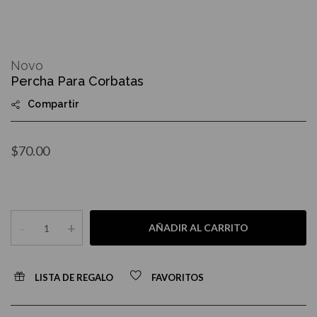
Skip
to
Novo
the
Percha Para Corbatas
beginning
of
Compartir
the
images
gallery
$70.00
-
+
AÑADIR AL CARRITO
LISTA DE REGALO
FAVORITOS