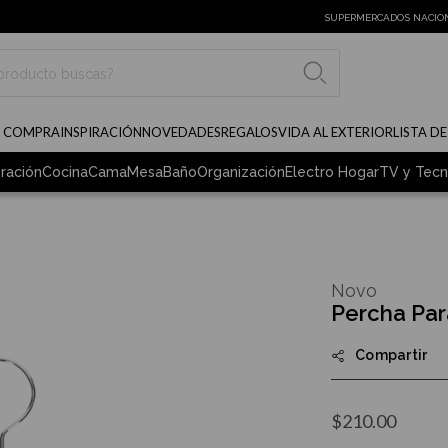
SUPERMERCADOS NACIO
BUSCAR
E COMPRA
INSPIRACIÓN
NOVEDADES
REGALOS
VIDA AL EXTERIOR
LISTA D
ración
Cocina
Cama
Mesa
Baño
Organización
Electro Hogar
TV y Tecn
Novo
Percha Par
Compartir
$210.00