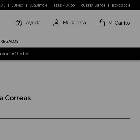
NAL
JUMBO
JUGUETÓN
BEBÉ MUNDO
CUESTA LIBROS
BONOS CCN
Ayuda
Mi Cuenta
Mi Carrito
E REGALOS
ología
Ofertas
a Correas