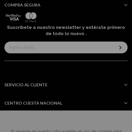
COMPRA SEGURA
Suscríbete a nuestro newsletter y entérate primero
de todo lo nuevo
.
Suscríbase
al
boletín
informativo:
SERVICIO AL CLIENTE
CENTRO CUESTA NACIONAL
Al navegar en nuestro sitio aceptas el uso de cookies para