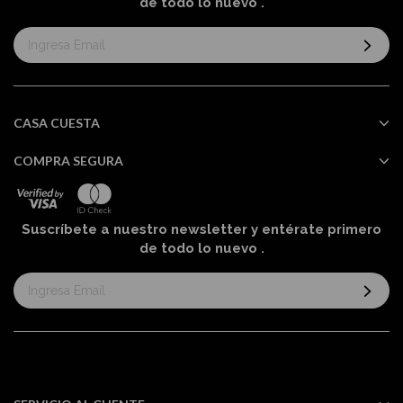
de todo lo nuevo
.
Suscríbase
al
boletín
informativo:
CASA CUESTA
COMPRA SEGURA
Suscríbete a nuestro newsletter y entérate primero
de todo lo nuevo
.
Suscríbase
al
boletín
informativo: