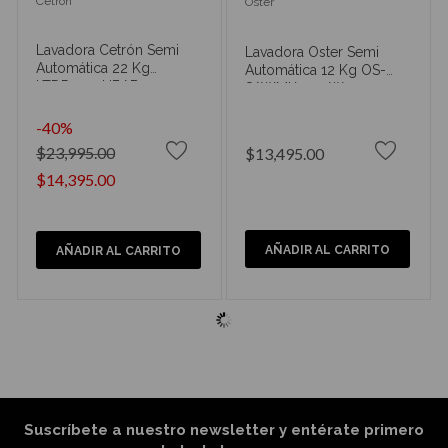
Cetron
Oster
Lavadora Cetrón Semi
Lavadora Oster Semi
Automática 22 Kg
Automática 12 Kg OS-
LTDR2224HBAB0
SAWMK0012W
-40%
$23,995.00
$13,495.00
$14,395.00
AÑADIR AL CARRITO
AÑADIR AL CARRITO
Suscríbete a nuestro newsletter y entérate primero