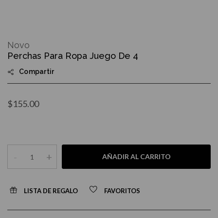
Skip
to
Novo
the
Perchas Para Ropa Juego De 4
beginning
of
Compartir
the
images
gallery
$155.00
-
+
AÑADIR AL CARRITO
LISTA DE REGALO
FAVORITOS