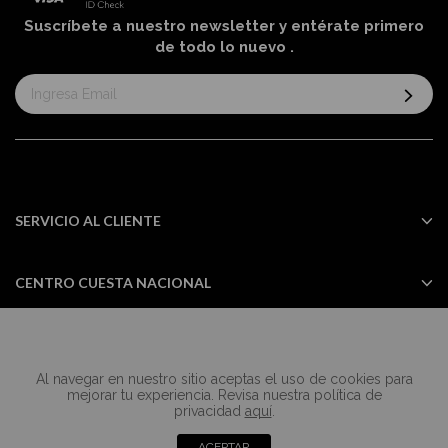
Suscríbete a nuestro newsletter y entérate primero
de todo lo nuevo
.
Suscríbase
al
boletín
informativo:
SERVICIO AL CLIENTE
CENTRO CUESTA NACIONAL
Al navegar en nuestro sitio aceptas el uso de cookies para
Todos los derechos reservados Casa
mejorar tu experiencia. Revisa nuestra política de
Cuesta ©2024
privacidad
aquí
.
ACEPTAR