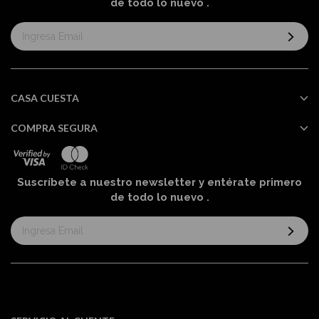
de todo lo nuevo
.
Suscríbase
al
boletín
informativo:
CASA CUESTA
COMPRA SEGURA
Suscríbete a nuestro newsletter y entérate primero
de todo lo nuevo
.
Suscríbase
al
boletín
informativo: