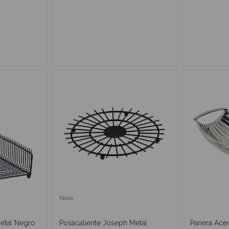
RRITO
AÑADIR AL CARRITO
AÑAD
Novo
Metal Negro
Posacaliente Joseph Metal
Panera Acer