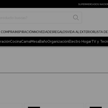
SUPERMERCADOS NACIO
BUSCAR
E COMPRA
INSPIRACIÓN
NOVEDADES
REGALOS
VIDA AL EXTERIOR
LISTA D
ración
Cocina
Cama
Mesa
Baño
Organización
Electro Hogar
TV y Tecn