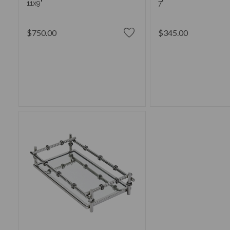
11x9"
7"
$750.00
$345.00
AÑADIR AL CARRITO
AÑADIR AL CA