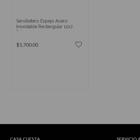
Servilletero Espejo Acero
Inoxidable Rectangular 12x7
Pulgadas
$1,700.00
AÑADIR AL CARRITO
CASA CUESTA
SERVICIO 