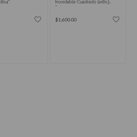
x8x4"
Inoxidable Cuadrado 9x8x3
Pulgadas
$1,600.00
IR AL CARRITO
AÑADIR AL CARRITO