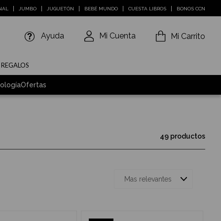
NAL
JUMBO
JUGUETÓN
BEBÉ MUNDO
CUESTA LIBROS
BONOS CCN
Ayuda
Mi Cuenta
Mi Carrito
E REGALOS
ología
Ofertas
49 productos