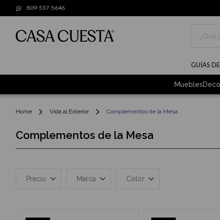
809-537-5646
Buscar
GUÍAS D
Muebles
Deco
Home
Vida al Exterior
Complementos de la Mesa
Complementos de la Mesa
Precio
Marca
Color