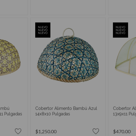
RRITO
AÑADIR AL CARRITO
AÑAD
Bambú
Cobertor Alimento Bambú Azul
Cobertor A
11 Pulgadas
14x8x10 Pulgadas
13x9x11 Pu
$1,250.00
$470.00