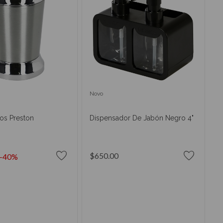
Novo
los Preston
Dispensador De Jabón Negro 4"
$650.00
-40%
IR AL CARRITO
AÑADIR AL CARRITO