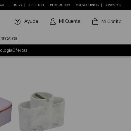
NAL
JUMBO
JUGUETÓN
BEBÉ MUNDO
CUESTA LIBROS
BONOS CCN
Ayuda
Mi Cuenta
Mi Carrito
E REGALOS
ología
Ofertas