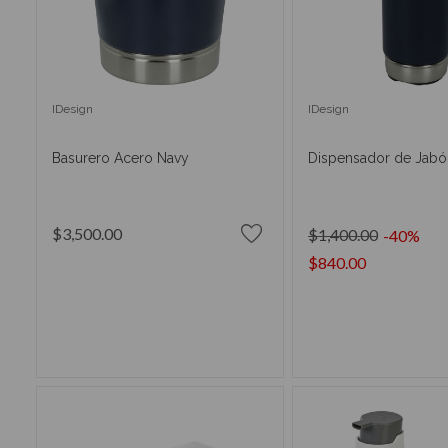
IDesign
IDesign
Basurero Acero Navy
Dispensador de Jabó
$3,500.00
$1,400.00
-40%
$840.00
AÑADIR AL CARRITO
AÑADIR AL CA