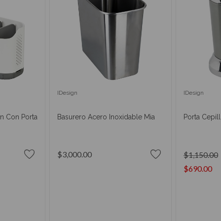
IDesign
IDesign
n Con Porta
Basurero Acero Inoxidable Mia
Porta Cepil
$3,000.00
$1,150.00
$690.00
RRITO
AÑADIR AL CARRITO
AÑAD