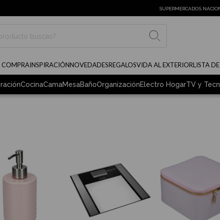
SUPERMERCADOS NACIO
BUSCAR
E COMPRA
INSPIRACIÓN
NOVEDADES
REGALOS
VIDA AL EXTERIOR
LISTA D
ración
Cocina
Cama
Mesa
Baño
Organización
Electro Hogar
TV y Tecn