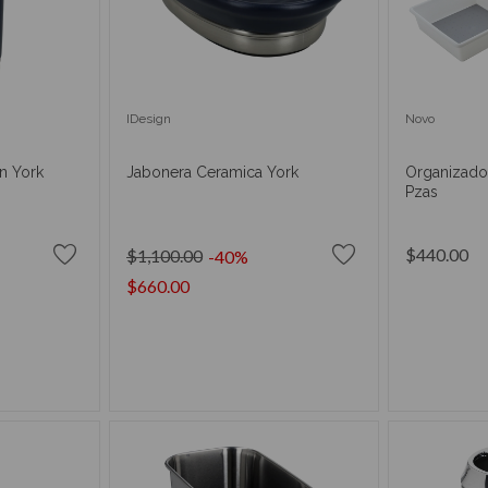
IDesign
Novo
n York
Jabonera Ceramica York
Organizado
Pzas
$440.00
$1,100.00
-40%
$660.00
RRITO
AÑADIR AL CARRITO
AÑAD