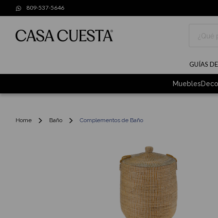
809-537-5646
Buscar
GUÍAS D
Muebles
Deco
Home
Baño
Complementos de Baño