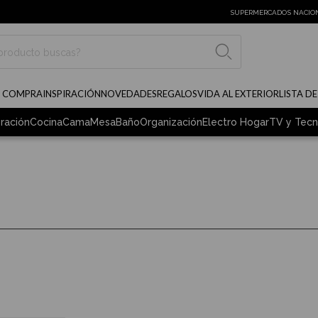
SUPERMERCADOS NACIO
BUSCAR
E COMPRA
INSPIRACIÓN
NOVEDADES
REGALOS
VIDA AL EXTERIOR
LISTA D
ración
Cocina
Cama
Mesa
Baño
Organización
Electro Hogar
TV y Tecn