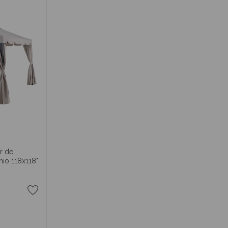
r de
nio 118x118"