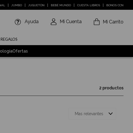
NAL
JUMBO
JUGUETÓN
BEBÉ MUNDO
CUESTA LIBROS
BONOS CCN
Ayuda
Mi Cuenta
Mi Carrito
E REGALOS
ología
Ofertas
2 productos