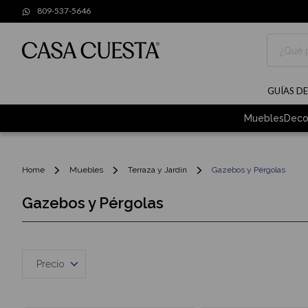
809-537-5646
Buscar
GUÍAS D
Muebles
Deco
Home
Muebles
Terraza y Jardín
Gazebos y Pérgolas
Gazebos y Pérgolas
Precio