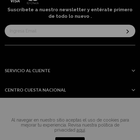
Suscríbete a nuestro newsletter y entérate primero
de todo lo nuevo
.
Suscríbase
al
boletín
informativo:
SERVICIO AL CLIENTE
CENTRO CUESTA NACIONAL
Al navegar en nuestro sitio aceptas el uso de cookies para
Todos los derechos reservados Casa
mejorar tu experiencia. Revisa nuestra política de
Cuesta ©2024
privacidad
aquí
.