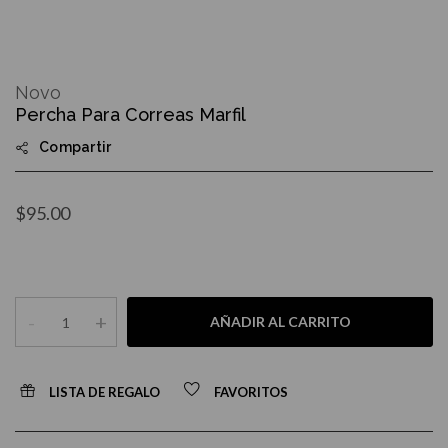
Skip
to
Novo
the
Percha Para Correas Marfil
beginning
of
Compartir
the
images
gallery
$95.00
-
+
AÑADIR AL CARRITO
LISTA DE REGALO
FAVORITOS