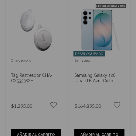
DESBLOQUEADO
Chargeworx
Samsung
Tag Rastreador CHA-
Samsung Galaxy s26
CX5353WH
Ultra 1TB Azul Cielo
$1,295.00
$164,895.00
AÑADIR AL CARRITO
AÑADIR AL CARRITO