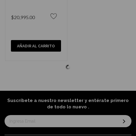
$20,995.00
AÑADIR AL CARRITO
Suscríbete a nuestro newsletter y entérate primero
de todo lo nuevo
.
Suscríbase
al
boletín
informativo: