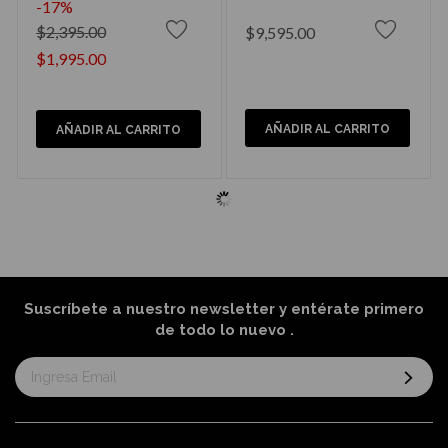
-17%
$2,395.00
$9,595.00
$1,995.00
AÑADIR AL CARRITO
AÑADIR AL CARRITO
Suscríbete a nuestro newsletter y entérate primero
de todo lo nuevo
.
Suscríbase
al
boletín
informativo: