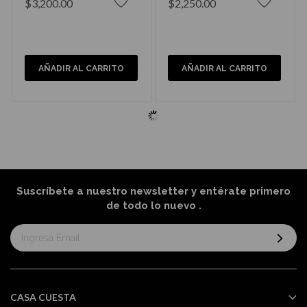
$3,200.00
$2,250.00
AÑADIR AL CARRITO
AÑADIR AL CARRITO
Suscríbete a nuestro newsletter y entérate primero
de todo lo nuevo
.
Suscríbase
al
boletín
informativo:
CASA CUESTA