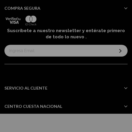
COMPRA SEGURA
Suscríbete a nuestro newsletter y entérate primero
de todo lo nuevo
.
Suscríbase
al
boletín
informativo:
SERVICIO AL CLIENTE
CENTRO CUESTA NACIONAL