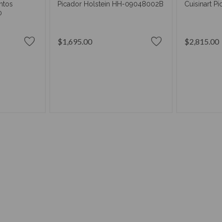
ntos
Picador Holstein HH-09048002B
Cuisinart P
0
$1,695.00
$2,815.00
RRITO
AÑADIR AL CARRITO
AÑAD