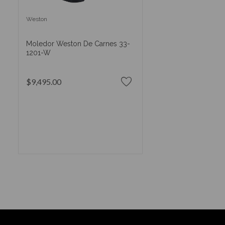
Weston
Moledor Weston De Carnes 33-
1201-W
$9,495.00
AÑADIR AL CARRITO