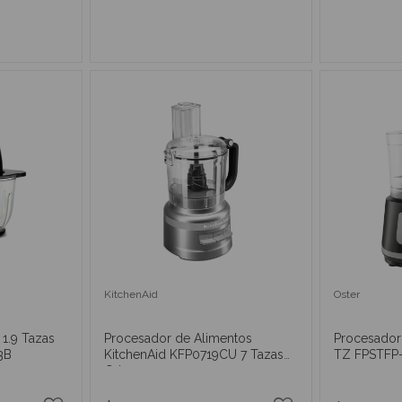
RRITO
AÑADIR AL CARRITO
AÑAD
KitchenAid
Oster
 1.9 Tazas
Procesador de Alimentos
Procesador
3B
KitchenAid KFP0719CU 7 Tazas
TZ FPSTFP
Gris