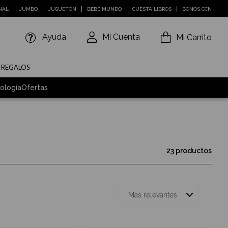
NAL
JUMBO
JUGUETÓN
BEBÉ MUNDO
CUESTA LIBROS
BONOS CCN
Ayuda
Mi Cuenta
Mi Carrito
E REGALOS
ología
Ofertas
23 productos