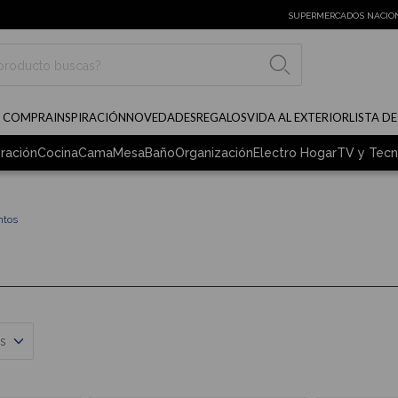
SUPERMERCADOS NACIO
BUSCAR
E COMPRA
INSPIRACIÓN
NOVEDADES
REGALOS
VIDA AL EXTERIOR
LISTA D
ración
Cocina
Cama
Mesa
Baño
Organización
Electro Hogar
TV y Tecn
ntos
s