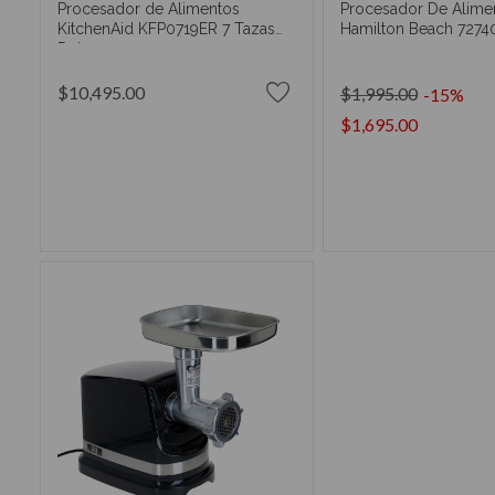
Procesador de Alimentos
Procesador De Alime
KitchenAid KFP0719ER 7 Tazas
Hamilton Beach 7274
Rojo
$10,495.00
$1,995.00
-15%
$1,695.00
AÑADIR AL CARRITO
AÑADIR AL CA