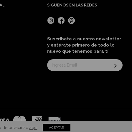
AL
SÍGUENOS EN LAS REDES
Suscríbete a nuestro newsletter
y entérate primero de todo lo
nuevo
que tenemos para tí
.
Suscríbase
al
boletín
informativo:
a de privacidad
aquí
.
ACEPTAR