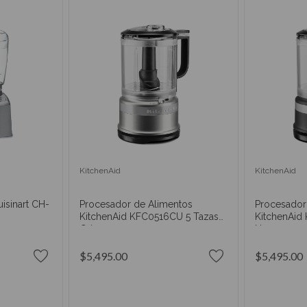
KitchenAid
KitchenAid
isinart CH-
Procesador de Alimentos
Procesador
KitchenAid KFC0516CU 5 Tazas
KitchenAid
Gris
Negro
$5,495.00
$5,495.00