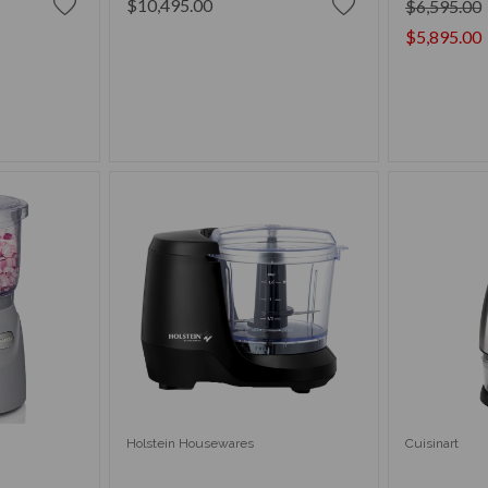
$10,495.00
$6,595.00
$5,895.00
RRITO
AÑADIR AL CARRITO
AÑAD
Holstein Housewares
Cuisinart