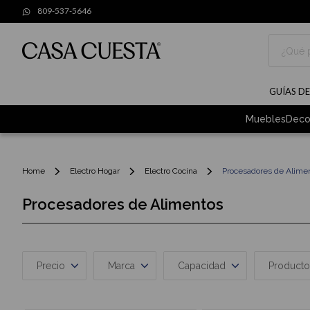
809-537-5646
Buscar
GUÍAS D
Muebles
Deco
Home
Electro Hogar
Electro Cocina
Procesadores de Alime
Procesadores de Alimentos
Precio
Marca
Capacidad
Producto