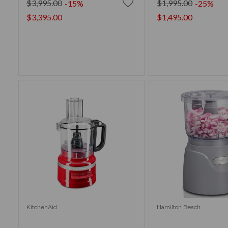
$3,995.00
$1,995.00
-15%
-25%
$3,395.00
$1,495.00
AÑADIR AL CARRITO
AÑADIR AL CA
KitchenAid
Hamilton Beach