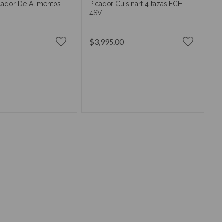
icador De Alimentos
Picador Cuisinart 4 tazas ECH-
4SV
$3,995.00
IR AL CARRITO
AÑADIR AL CARRITO