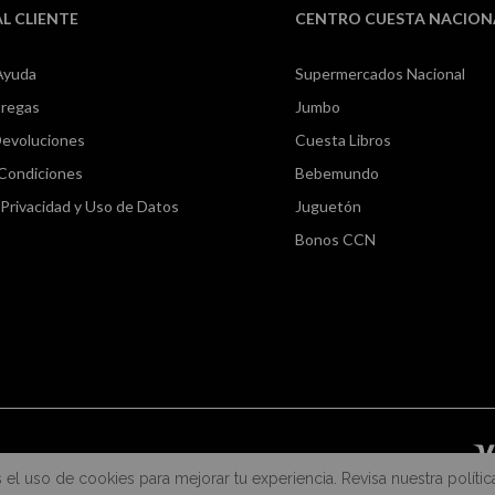
AL CLIENTE
CENTRO CUESTA NACION
Ayuda
Supermercados Nacional
tregas
Jumbo
Devoluciones
Cuesta Libros
 Condiciones
Bebemundo
e Privacidad y Uso de Datos
Juguetón
Bonos CCN
s el uso de cookies para mejorar tu experiencia. Revisa nuestra polític