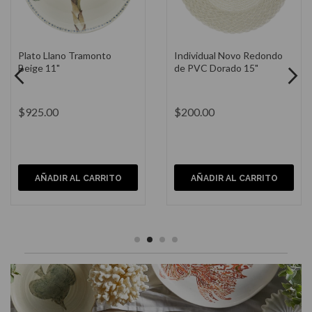
Cubiertos Amazonie 24
Individual Celine
Piezas Acero Inoxidable
Rectangular de Lino 13 x
Marrón
19"
$2,270.00
$420.00
AÑADIR AL CARRITO
AÑADIR AL CARRITO