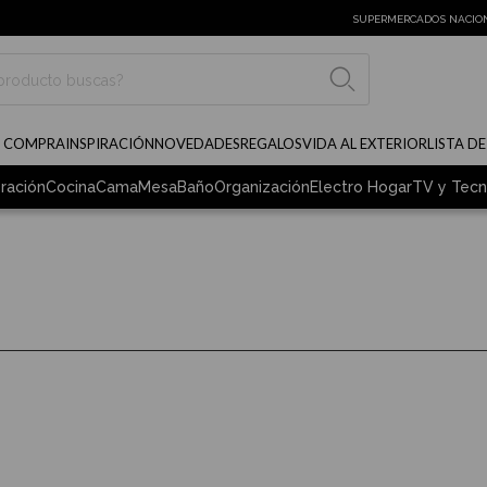
SUPERMERCADOS NACIO
BUSCAR
E COMPRA
INSPIRACIÓN
NOVEDADES
REGALOS
VIDA AL EXTERIOR
LISTA D
ración
Cocina
Cama
Mesa
Baño
Organización
Electro Hogar
TV y Tecn