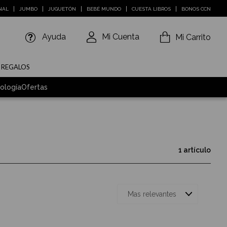
NAL
JUMBO
JUGUETÓN
BEBÉ MUNDO
CUESTA LIBROS
BONOS CCN
Ayuda
Mi Cuenta
Mi Carrito
E REGALOS
ología
Ofertas
1 artículo