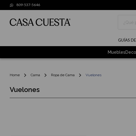
809-537-5646
Buscar
GUÍAS D
Muebles
Deco
Home
Cama
Ropa de Cama
Vuelones
Vuelones