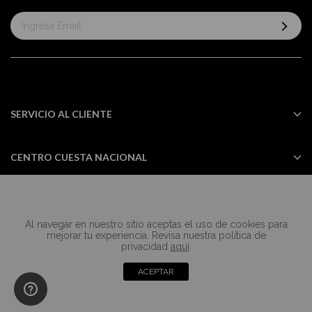
Suscríbase
al
boletín
informativo:
SERVICIO AL CLIENTE
CENTRO CUESTA NACIONAL
Al navegar en nuestro sitio aceptas el uso de cookies para
Todos los derechos reservados Casa
mejorar tu experiencia. Revisa nuestra política de
Cuesta ©2024
privacidad
aquí
.
ACEPTAR