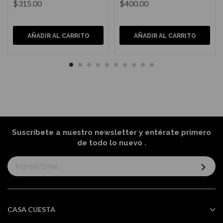
$315.00
$400.00
AÑADIR AL CARRITO
AÑADIR AL CARRITO
Suscríbete a nuestro newsletter y entérate primero
de todo lo nuevo
.
Suscríbase
al
boletín
informativo:
CASA CUESTA