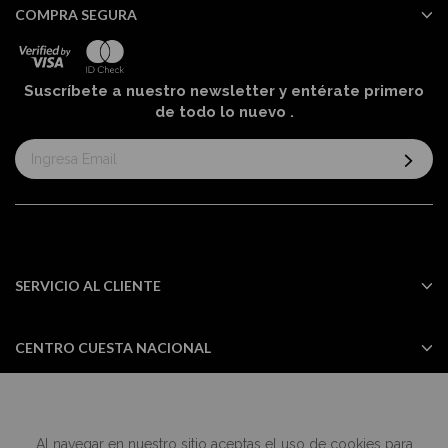
COMPRA SEGURA
Suscríbete a nuestro newsletter y entérate primero
de todo lo nuevo
.
Suscríbase
al
boletín
informativo:
SERVICIO AL CLIENTE
CENTRO CUESTA NACIONAL
Al navegar en nuestro sitio aceptas el uso de cookies para