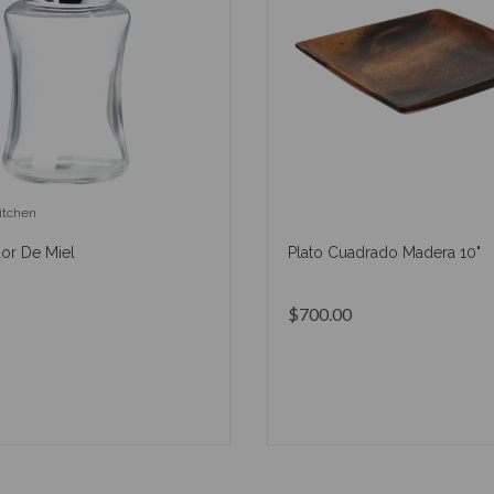
itchen
or De Miel
Plato Cuadrado Madera 10"
$700.00
AÑADIR AL CARRITO
AÑADIR AL CARRIT