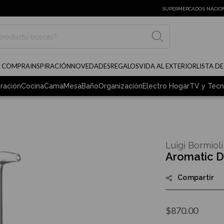
SUPERMERCADOS NACIO
BUSCAR
E COMPRA
INSPIRACIÓN
NOVEDADES
REGALOS
VIDA AL EXTERIOR
LISTA D
ración
Cocina
Cama
Mesa
Baño
Organización
Electro Hogar
TV y Tecn
Luigi Bormioli
Aromatic D
Compartir
$870.00