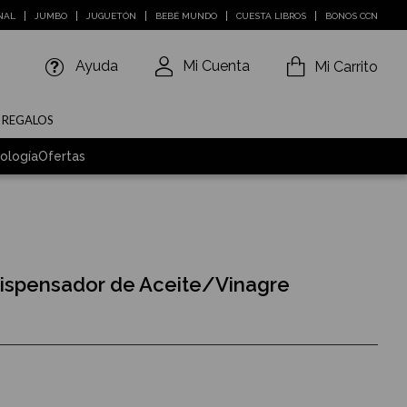
NAL
JUMBO
JUGUETÓN
BEBÉ MUNDO
CUESTA LIBROS
BONOS CCN
Ayuda
Mi Cuenta
Mi Carrito
E REGALOS
ología
Ofertas
ispensador de Aceite/Vinagre