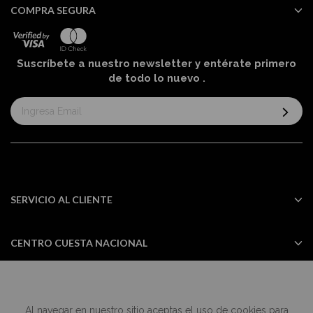
COMPRA SEGURA
Suscríbete a nuestro newsletter y entérate primero
de todo lo nuevo
.
Suscríbase
al
boletín
informativo:
SERVICIO AL CLIENTE
CENTRO CUESTA NACIONAL
Al navegar en nuestro sitio aceptas el uso de cookies para