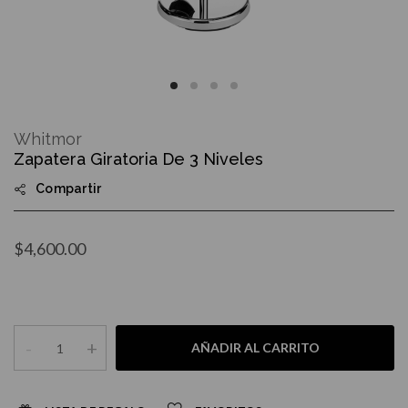
Skip
to
Whitmor
the
Zapatera Giratoria De 3 Niveles
beginning
of
Compartir
the
images
gallery
$4,600.00
-
+
AÑADIR AL CARRITO