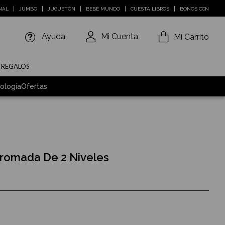
NAL
JUMBO
JUGUETÓN
BEBÉ MUNDO
CUESTA LIBROS
BONOS CCN
Ayuda
Mi Cuenta
Mi Carrito
E REGALOS
ología
Ofertas
romada De 2 Niveles