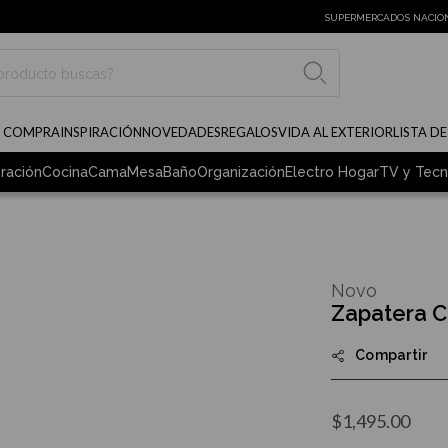
SUPERMERCADOS NACIO
BUSCAR
E COMPRA
INSPIRACIÓN
NOVEDADES
REGALOS
VIDA AL EXTERIOR
LISTA D
ración
Cocina
Cama
Mesa
Baño
Organización
Electro Hogar
TV y Tecn
Novo
Zapatera C
Compartir
$1,495.00