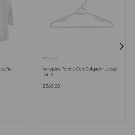
Vanyplas
eldaño
Vanyplas Percha Con Colgador Juego
De 10
$565.00
O
AÑADIR AL CARRITO