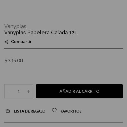
Skip
to
Vanyplas
the
Vanyplas Papelera Calada 12L
beginning
of
Compartir
the
images
gallery
$335.00
-
+
AÑADIR AL CARRITO
LISTA DE REGALO
FAVORITOS