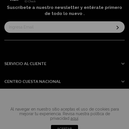
Suscríbete a nuestro newsletter y entérate primero
de todo lo nuevo
.
Suscríbase
al
boletín
informativo:
SERVICIO AL CLIENTE
CENTRO CUESTA NACIONAL
Al navegar en nuestro sitio aceptas el uso de cookies para
Todos los derechos reservados Casa
mejorar tu experiencia. Revisa nuestra política de
Cuesta ©2024
privacidad
aquí
.
ACEPTAR