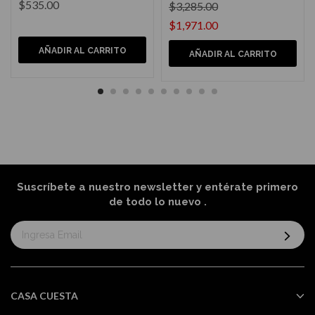
$535.00
$3,285.00
$1,971.00
AÑADIR AL CARRITO
AÑADIR AL CARRITO
Suscríbete a nuestro newsletter y entérate primero
de todo lo nuevo
.
Suscríbase
al
boletín
informativo:
CASA CUESTA