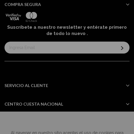
COMPRA SEGURA
Suscríbete a nuestro newsletter y entérate primero
de todo lo nuevo
.
Suscríbase
al
boletín
informativo:
SERVICIO AL CLIENTE
CENTRO CUESTA NACIONAL
Al navegar en nuestro sitio aceptas el uso de cookies para