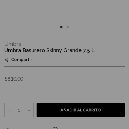
Skip
to
Umbra
the
Umbra Basurero Skinny Grande 7.5 L
beginning
of
Compartir
the
images
gallery
$810.00
-
+
AÑADIR AL CARRITO