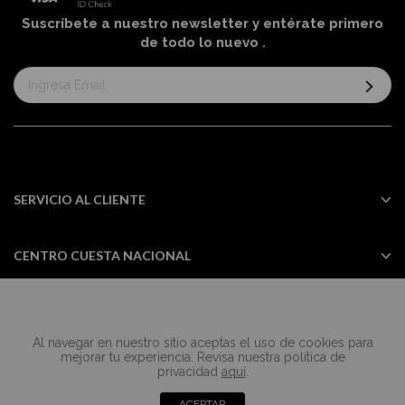
Suscríbete a nuestro newsletter y entérate primero
de todo lo nuevo
.
Suscríbase
al
boletín
informativo:
SERVICIO AL CLIENTE
CENTRO CUESTA NACIONAL
Al navegar en nuestro sitio aceptas el uso de cookies para
Todos los derechos reservados Casa
mejorar tu experiencia. Revisa nuestra política de
Cuesta ©2024
privacidad
aquí
.
ACEPTAR