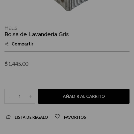
Skip
to
Haus
the
Bolsa de Lavandería Gris
beginning
of
Compartir
the
images
gallery
$1,445.00
-
+
AÑADIR AL CARRITO
LISTA DE REGALO
FAVORITOS