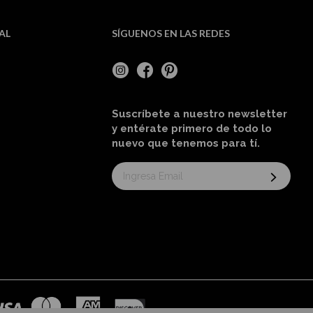
AL
SÍGUENOS EN LAS REDES
Suscríbete a nuestro newsletter
y entérate primero de todo lo
nuevo
que tenemos para tí
.
Suscríbase
al
boletín
informativo: