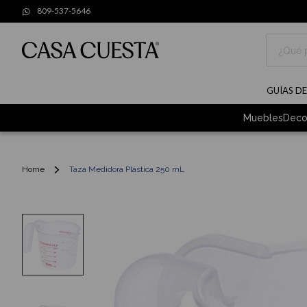
809-537-5646
Buscar
GUÍAS D
Muebles
Deco
Home
Taza Medidora Plástica 250 mL
Skip
to
the
end
of
the
images
gallery