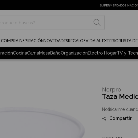
SUPERMERCADOS NACIO
BUSCAR
E COMPRA
INSPIRACIÓN
NOVEDADES
REGALOS
VIDA AL EXTERIOR
LISTA D
ración
Cocina
Cama
Mesa
Baño
Organización
Electro Hogar
TV y Tecn
Norpro
Taza Medid
Notificarme cuand
Compartir