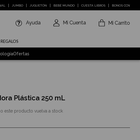
NAL
JUMBO
JUGUETÓN
BEBÉ MUNDO
CUESTA LIBROS
BONOS CCN
Ayuda
Mi Cuenta
Mi Carrito
E REGALOS
ología
Ofertas
ora Plástica 250 mL
o este producto vuelva a stock