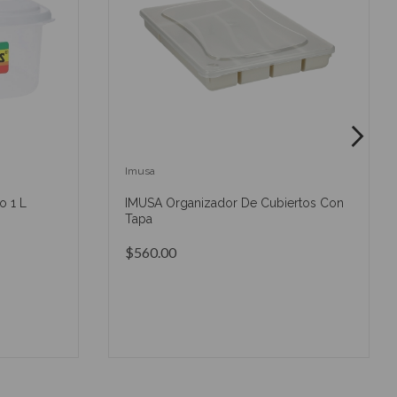
Imusa
o 1 L
IMUSA Organizador De Cubiertos Con
Tapa
$560.00
O
AÑADIR AL CARRITO