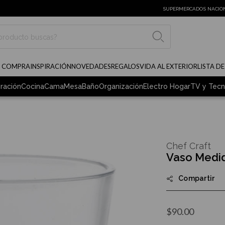
SUPERMERCADOS NACIO
BUSCAR
E COMPRA
INSPIRACIÓN
NOVEDADES
REGALOS
VIDA AL EXTERIOR
LISTA D
ración
Cocina
Cama
Mesa
Baño
Organización
Electro Hogar
TV y Tecn
Chef Craft
Vaso Medi
Compartir
$90.00