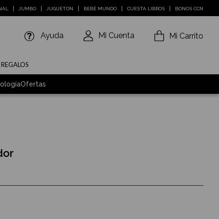
NAL
JUMBO
JUGUETÓN
BEBÉ MUNDO
CUESTA LIBROS
BONOS CCN
Ayuda
Mi Cuenta
Mi Carrito
E REGALOS
ología
Ofertas
dor