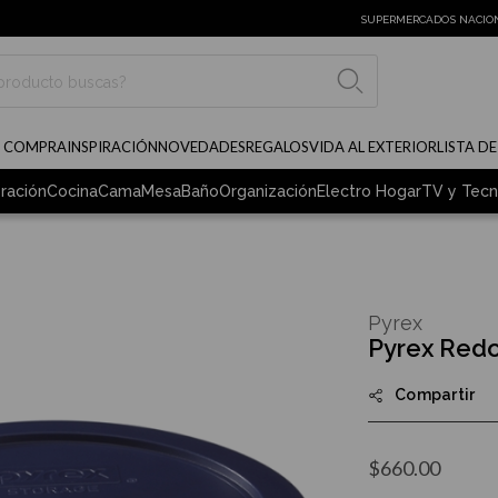
SUPERMERCADOS NACIO
BUSCAR
E COMPRA
INSPIRACIÓN
NOVEDADES
REGALOS
VIDA AL EXTERIOR
LISTA D
ración
Cocina
Cama
Mesa
Baño
Organización
Electro Hogar
TV y Tecn
Pyrex
Pyrex Redo
Compartir
$660.00