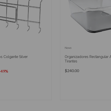
Novo
os Colgante Silver
Organizadores Rectangular A
Tirantes
$240.00
-49%
AÑADIR AL CARRITO
AÑADIR AL CARRIT