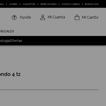
NAL
JUMBO
JUGUETÓN
BEBÉ MUNDO
CUESTA LIBROS
BONOS CCN
Ayuda
Mi Cuenta
Mi Carrito
E REGALOS
ología
Ofertas
ndo 4 tz