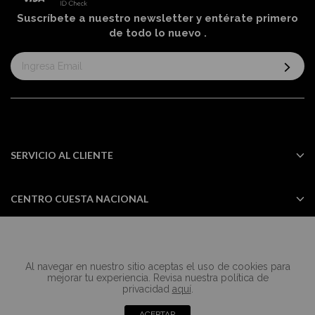
Suscríbete a nuestro newsletter y entérate primero
de todo lo nuevo
.
Suscríbase
al
boletín
informativo:
SERVICIO AL CLIENTE
CENTRO CUESTA NACIONAL
Al navegar en nuestro sitio aceptas el uso de cookies para
Todos los derechos reservados Casa
mejorar tu experiencia. Revisa nuestra política de
Cuesta ©2024
privacidad
aquí
.
ACEPTAR