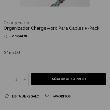
Skip
to
Chargeworx
the
Organizador Chargeworx Para Cables 5-Pack
beginning
of
Compartir
the
images
gallery
$165.00
-
+
AÑADIR AL CARRITO
LISTA DE REGALO
FAVORITOS