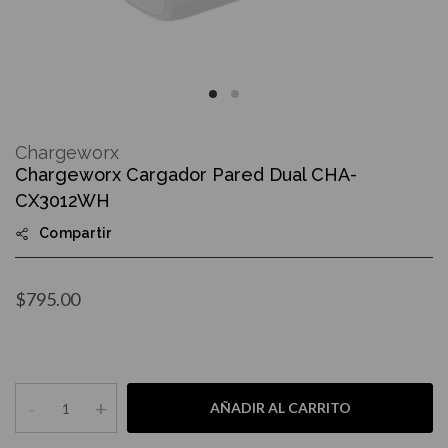
Skip
to
Chargeworx
the
Chargeworx Cargador Pared Dual CHA-
beginning
of
CX3012WH
the
images
Compartir
gallery
$795.00
-
+
AÑADIR AL CARRITO