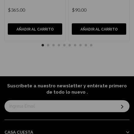
$365.00
$90.00
AÑADIR AL CARRITO
AÑADIR AL CARRITO
Suscríbete a nuestro newsletter y entérate primero
de todo lo nuevo
.
Suscríbase
al
boletín
informativo:
CASA CUESTA