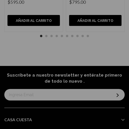
$595.00
$795.00
AÑADIR AL CARRITO
AÑADIR AL CARRITO
Suscríbete a nuestro newsletter y entérate primero
de todo lo nuevo
.
Suscríbase
al
boletín
informativo:
CASA CUESTA