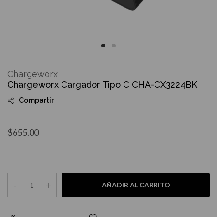
Skip
to
Chargeworx
the
Chargeworx Cargador Tipo C CHA-CX3224BK
beginning
of
Compartir
the
images
gallery
$655.00
-
+
AÑADIR AL CARRITO