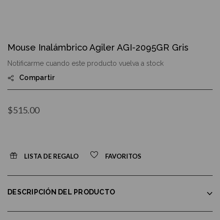
Skip
to
Mouse Inalámbrico Agiler AGI-2095GR Gris
the
beginning
Notificarme cuando este producto vuelva a stock
of
the
Compartir
images
gallery
$515.00
LISTA DE REGALO
FAVORITOS
DESCRIPCIÓN DEL PRODUCTO