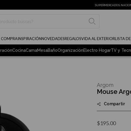
SUPERMERCADOS NACIO
BUSCAR
E COMPRA
INSPIRACIÓN
NOVEDADES
REGALOS
VIDA AL EXTERIOR
LISTA D
ración
Cocina
Cama
Mesa
Baño
Organización
Electro Hogar
TV y Tecn
Argom
Mouse Ar
Compartir
$195.00