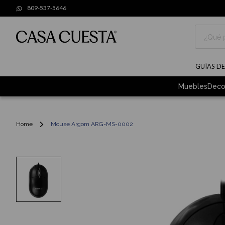
809-537-5646
Buscar
GUÍAS D
Muebles
Deco
Home
Mouse Argom ARG-MS-0002
Skip
to
the
end
of
the
images
gallery