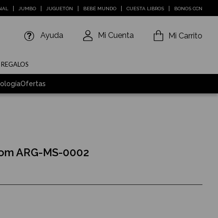
NAL
JUMBO
JUGUETÓN
BEBÉ MUNDO
CUESTA LIBROS
BONOS CCN
Ayuda
Mi Cuenta
Mi Carrito
E REGALOS
ología
Ofertas
gom ARG-MS-0002