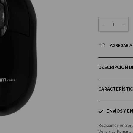
-
+
AGREGAR A 
DESCRIPCIÓN 
CARACTERÍSTI
ENVÍOS Y E
Realizamos entrega
Vega y La Romana.