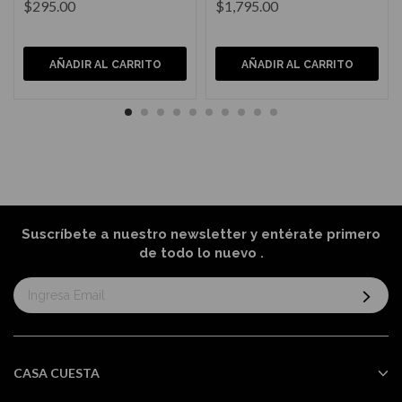
$295.00
$1,795.00
AÑADIR AL CARRITO
AÑADIR AL CARRITO
Suscríbete a nuestro newsletter y entérate primero
de todo lo nuevo
.
Suscríbase
al
boletín
informativo:
CASA CUESTA