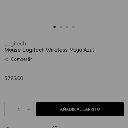
Skip
to
Logitech
the
Mouse Logitech Wireless M190 Azul
beginning
of
Compartir
the
images
gallery
$795.00
-
+
AÑADIR AL CARRITO