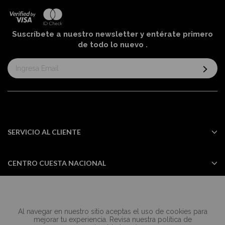
Suscríbete a nuestro newsletter y entérate primero
de todo lo nuevo
.
Suscríbase
al
boletín
informativo:
SERVICIO AL CLIENTE
CENTRO CUESTA NACIONAL
Al navegar en nuestro sitio aceptas el uso de cookies para
Todos los derechos reservados Casa
mejorar tu experiencia. Revisa nuestra política de
Cuesta ©2024