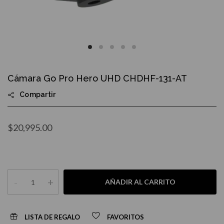
Skip
to
Cámara Go Pro Hero UHD CHDHF-131-AT
the
beginning
Compartir
of
the
images
gallery
$20,995.00
-
+
AÑADIR AL CARRITO
LISTA DE REGALO
FAVORITOS