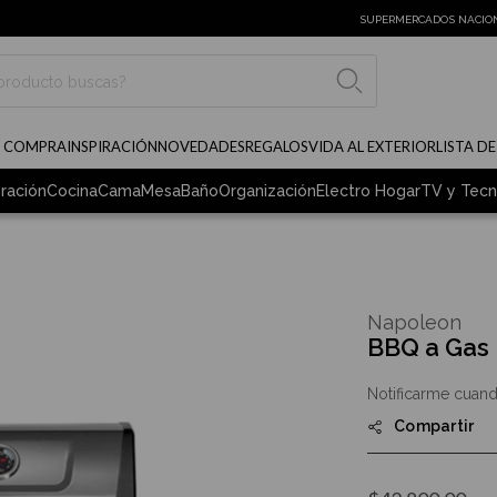
SUPERMERCADOS NACIO
BUSCAR
E COMPRA
INSPIRACIÓN
NOVEDADES
REGALOS
VIDA AL EXTERIOR
LISTA D
ración
Cocina
Cama
Mesa
Baño
Organización
Electro Hogar
TV y Tecn
Napoleon
BBQ a Gas 
Notificarme cuand
Compartir