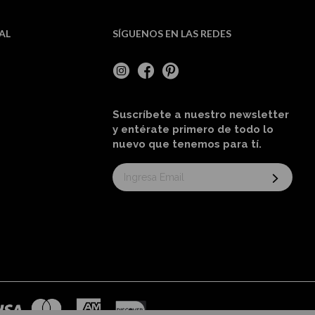
AL
SÍGUENOS EN LAS REDES
Suscríbete a nuestro newsletter
y entérate primero de todo lo
nuevo
que tenemos para tí
.
Suscríbase
al
boletín
informativo: