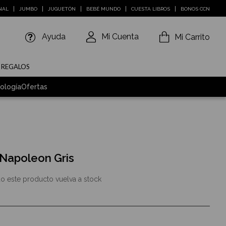
NAL
JUMBO
JUGUETÓN
BEBÉ MUNDO
CUESTA LIBROS
BONOS CCN
Ayuda
Mi Cuenta
Mi Carrito
E REGALOS
ología
Ofertas
Napoleon Gris
o este producto vuelva a stock