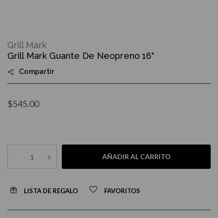
Skip
to
Grill Mark
the
Grill Mark Guante De Neopreno 16"
beginning
of
Compartir
the
images
gallery
$545.00
-
+
AÑADIR AL CARRITO
LISTA DE REGALO
FAVORITOS