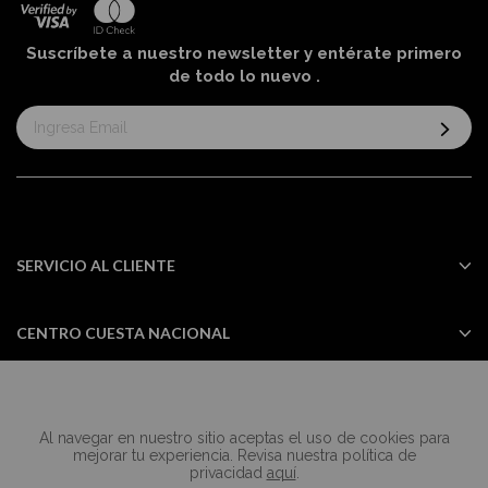
Suscríbete a nuestro newsletter y entérate primero
de todo lo nuevo
.
Suscríbase
al
boletín
informativo:
SERVICIO AL CLIENTE
CENTRO CUESTA NACIONAL
Al navegar en nuestro sitio aceptas el uso de cookies para
Todos los derechos reservados Casa
mejorar tu experiencia. Revisa nuestra política de
Cuesta ©2024
privacidad
aquí
.