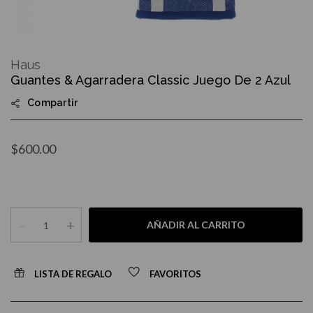
Skip
to
Haus
the
Guantes & Agarradera Classic Juego De 2 Azul
beginning
of
Compartir
the
images
gallery
$600.00
-
+
AÑADIR AL CARRITO
LISTA DE REGALO
FAVORITOS