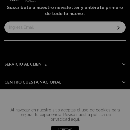
Suscríbete a nuestro newsletter y entérate primero
de todo lo nuevo
.
Suscríbase
al
boletín
informativo:
SERVICIO AL CLIENTE
CENTRO CUESTA NACIONAL
Al navegar en nuestro sitio aceptas el uso de cookies para
Todos los derechos reservados Casa
mejorar tu experiencia. Revisa nuestra política de
Cuesta ©2024
privacidad
aquí
.
ACEPTAR