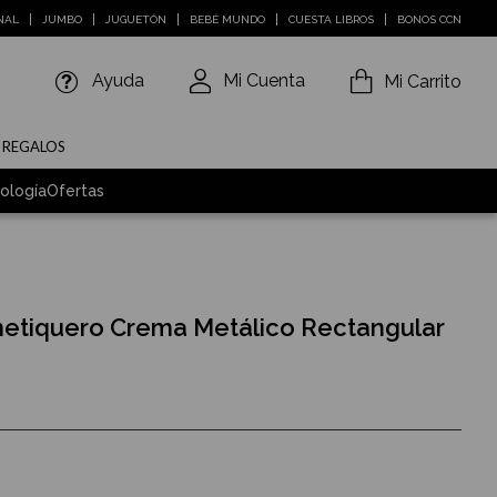
NAL
JUMBO
JUGUETÓN
BEBÉ MUNDO
CUESTA LIBROS
BONOS CCN
Ayuda
Mi Cuenta
Mi Carrito
E REGALOS
ología
Ofertas
etiquero Crema Metálico Rectangular