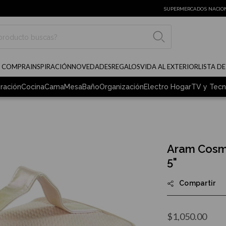
SUPERMERCADOS NACIO
BUSCAR
E COMPRA
INSPIRACIÓN
NOVEDADES
REGALOS
VIDA AL EXTERIOR
LISTA D
ración
Cocina
Cama
Mesa
Baño
Organización
Electro Hogar
TV y Tecn
Aram Cosm
5"
Compartir
$1,050.00