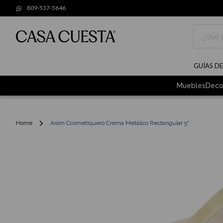
809-537-5646
Buscar
GUÍAS D
Muebles
Deco
Home
Aram Cosmetiquero Crema Metálico Rectangular 5"
Skip
to
the
end
of
the
images
gallery