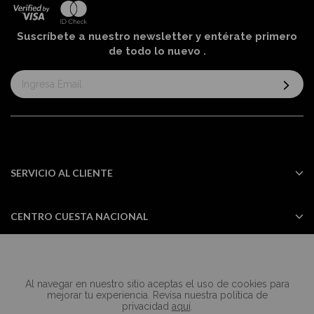
Suscríbete a nuestro newsletter y entérate primero
de todo lo nuevo
.
Suscríbase
al
boletín
informativo:
SERVICIO AL CLIENTE
CENTRO CUESTA NACIONAL
Al navegar en nuestro sitio aceptas el uso de cookies para
Todos los derechos reservados Casa
mejorar tu experiencia. Revisa nuestra política de
Cuesta ©2024
privacidad
aquí
.