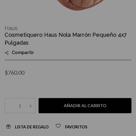
Skip
to
Haus
the
Cosmetiquero Haus Nola Marrón Pequeño 4x7
beginning
of
Pulgadas
the
images
Compartir
gallery
$760.00
-
+
AÑADIR AL CARRITO
LISTA DE REGALO
FAVORITOS