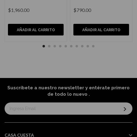
$1,960.00
$790.00
AÑADIR AL CARRITO
AÑADIR AL CARRITO
Suscríbete a nuestro newsletter y entérate primero
de todo lo nuevo
.
Suscríbase
al
boletín
informativo:
CASA CUESTA