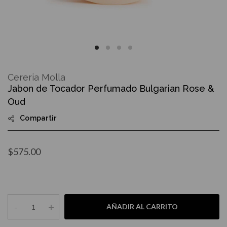
Skip
to
Cereria Molla
the
Jabon de Tocador Perfumado Bulgarian Rose &
beginning
of
Oud
the
images
Compartir
gallery
$575.00
-
+
AÑADIR AL CARRITO