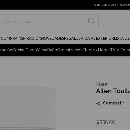
SUPERMERCADOS NACIO
BUSCAR
E COMPRA
INSPIRACIÓN
NOVEDADES
REGALOS
VIDA AL EXTERIOR
LISTA D
ración
Cocina
Cama
Mesa
Baño
Organización
Electro Hogar
TV y Tecn
Haus
Allen Toal
Compartir
$550.00