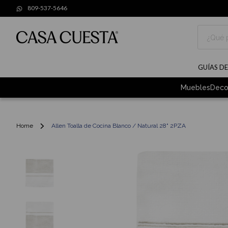
809-537-5646
Buscar
GUÍAS D
Muebles
Deco
Home
Allen Toalla de Cocina Blanco / Natural 28" 2PZA
Skip
to
the
end
of
the
images
gallery