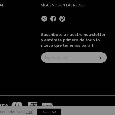
AL
SÍGUENOS EN LAS REDES
Suscríbete a nuestro newsletter
y entérate primero de todo lo
nuevo
que tenemos para tí
.
Suscríbase
al
boletín
informativo:
a de privacidad
aquí
.
ACEPTAR