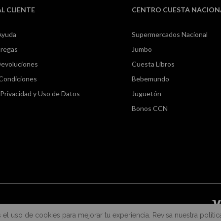
AL CLIENTE
CENTRO CUESTA NACION
Ayuda
Supermercados Nacional
tregas
Jumbo
Devoluciones
Cuesta Libros
 Condiciones
Bebemundo
e Privacidad y Uso de Datos
Juguetón
Bonos CCN
s el uso de cookies para mejorar tu experiencia. Revisa nuestra polític