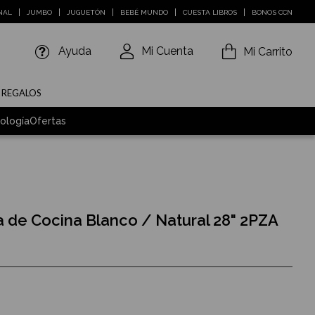
NAL
JUMBO
JUGUETÓN
BEBÉ MUNDO
CUESTA LIBROS
BONOS CCN
Ayuda
Mi Cuenta
Mi Carrito
E REGALOS
ología
Ofertas
la de Cocina Blanco / Natural 28" 2PZA