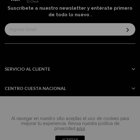
Suscríbete a nuestro newsletter y entérate primero
de todo lo nuevo
.
Suscríbase
al
boletín
informativo:
SERVICIO AL CLIENTE
CENTRO CUESTA NACIONAL
Al navegar en nuestro sitio aceptas el uso de cookies para
Todos los derechos reservados Casa
mejorar tu experiencia. Revisa nuestra política de
Cuesta ©2024
privacidad
aquí
.
ACEPTAR