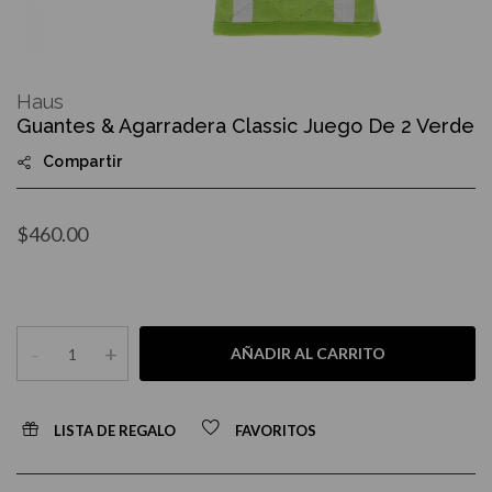
Skip
to
Haus
the
Guantes & Agarradera Classic Juego De 2 Verde
beginning
of
Compartir
the
images
gallery
$460.00
-
+
AÑADIR AL CARRITO
LISTA DE REGALO
FAVORITOS