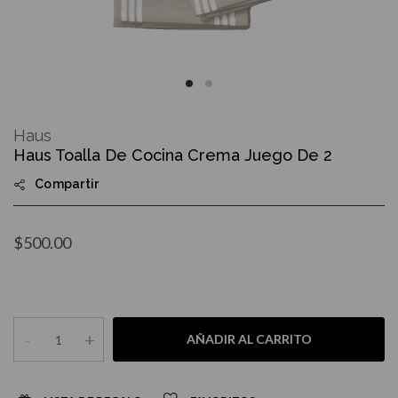
Skip
to
Haus
the
Haus Toalla De Cocina Crema Juego De 2
beginning
of
Compartir
the
images
gallery
$500.00
-
+
AÑADIR AL CARRITO