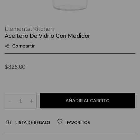
Skip
to
Elemental Kitchen
the
Aceitero De Vidrio Con Medidor
beginning
of
Compartir
the
images
gallery
$825.00
-
+
AÑADIR AL CARRITO
LISTA DE REGALO
FAVORITOS