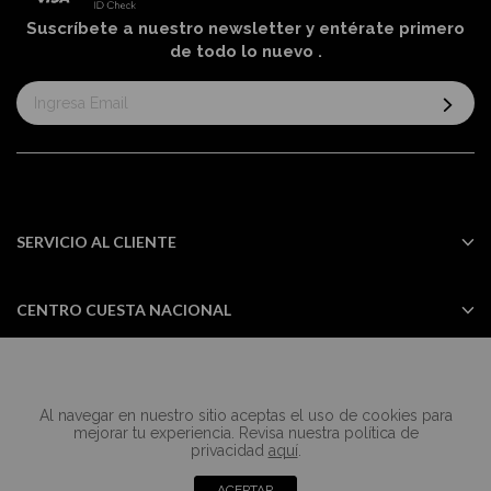
Suscríbete a nuestro newsletter y entérate primero
de todo lo nuevo
.
Suscríbase
al
boletín
informativo:
SERVICIO AL CLIENTE
CENTRO CUESTA NACIONAL
Al navegar en nuestro sitio aceptas el uso de cookies para
Todos los derechos reservados Casa
mejorar tu experiencia. Revisa nuestra política de
Cuesta ©2024
privacidad
aquí
.
ACEPTAR