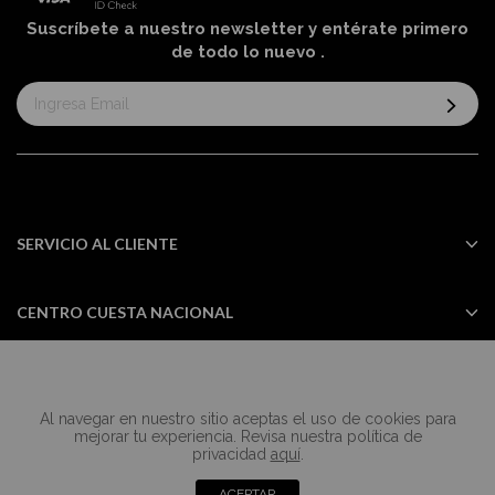
Suscríbete a nuestro newsletter y entérate primero
de todo lo nuevo
.
Suscríbase
al
boletín
informativo:
SERVICIO AL CLIENTE
CENTRO CUESTA NACIONAL
Al navegar en nuestro sitio aceptas el uso de cookies para
Todos los derechos reservados Casa
mejorar tu experiencia. Revisa nuestra política de
Cuesta ©2024
privacidad
aquí
.
ACEPTAR