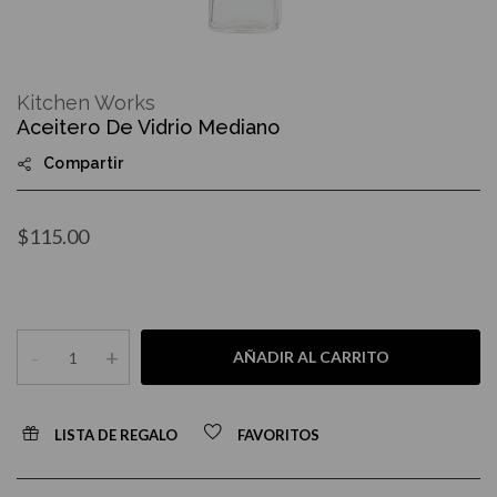
Skip
to
Kitchen Works
the
Aceitero De Vidrio Mediano
beginning
of
Compartir
the
images
gallery
$115.00
-
+
AÑADIR AL CARRITO
LISTA DE REGALO
FAVORITOS