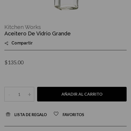
Skip
to
Kitchen Works
the
Aceitero De Vidrio Grande
beginning
of
Compartir
the
images
gallery
$135.00
-
+
AÑADIR AL CARRITO
LISTA DE REGALO
FAVORITOS