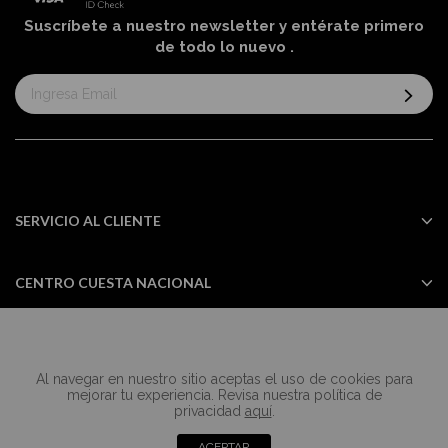
Suscríbete a nuestro newsletter y entérate primero
de todo lo nuevo
.
Suscríbase
al
boletín
informativo:
SERVICIO AL CLIENTE
CENTRO CUESTA NACIONAL
Al navegar en nuestro sitio aceptas el uso de cookies para
Todos los derechos reservados Casa
mejorar tu experiencia. Revisa nuestra política de
Cuesta ©2024
privacidad
aquí
.
ACEPTAR