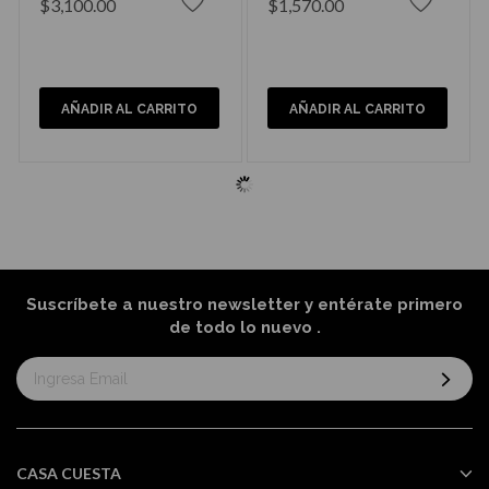
$3,100.00
$1,570.00
AÑADIR AL CARRITO
AÑADIR AL CARRITO
Suscríbete a nuestro newsletter y entérate primero
de todo lo nuevo
.
Suscríbase
al
boletín
informativo:
CASA CUESTA