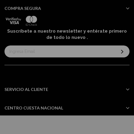
COMPRA SEGURA
Suscríbete a nuestro newsletter y entérate primero
de todo lo nuevo
.
Suscríbase
al
boletín
informativo:
SERVICIO AL CLIENTE
CENTRO CUESTA NACIONAL