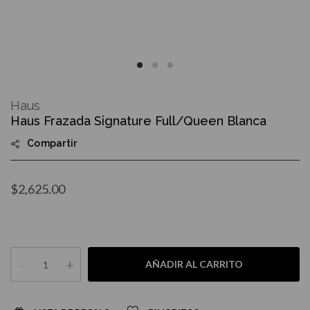
Skip
to
Haus
the
Haus Frazada Signature Full/Queen Blanca
beginning
of
Compartir
the
images
gallery
$2,625.00
-
+
AÑADIR AL CARRITO