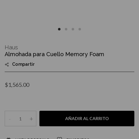
Skip
to
Haus
the
Almohada para Cuello Memory Foam
beginning
of
Compartir
the
images
gallery
$1,565.00
-
+
AÑADIR AL CARRITO