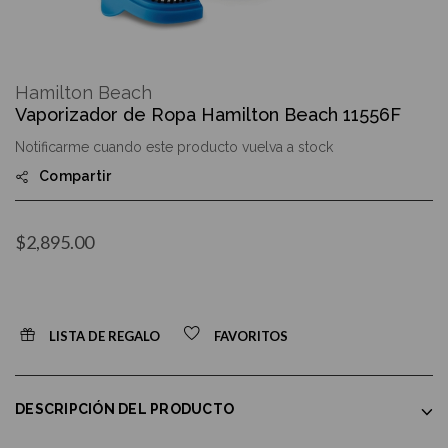
Skip
to
Hamilton Beach
the
Vaporizador de Ropa Hamilton Beach 11556F
beginning
of
Notificarme cuando este producto vuelva a stock
the
images
Compartir
gallery
$2,895.00
LISTA DE REGALO
FAVORITOS
DESCRIPCIÓN DEL PRODUCTO