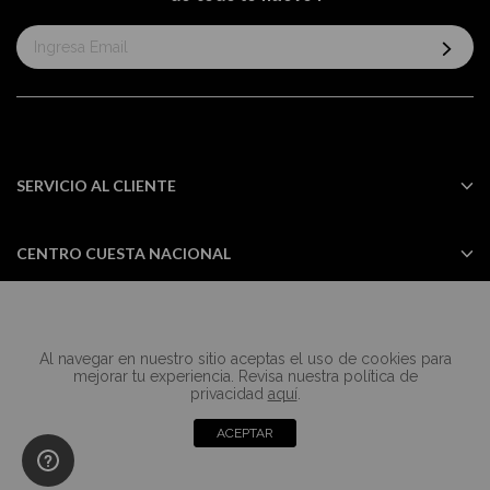
Suscríbase
al
boletín
informativo:
SERVICIO AL CLIENTE
CENTRO CUESTA NACIONAL
Al navegar en nuestro sitio aceptas el uso de cookies para
Todos los derechos reservados Casa
mejorar tu experiencia. Revisa nuestra política de
Cuesta ©2024
privacidad
aquí
.
ACEPTAR